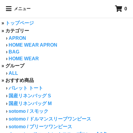
アート&デザインのエッセンスで暮らしを彩るインテリアファ
0
メニュー
ブリック。心の豊かさ、心を動かす“布”のありかたを考える...
エプロンからはじまるアトリエ ヌイの仕事。／縫い
»
トップページ
» カテゴリー
›
APRON
›
HOME WEAR APRON
›
BAG
›
HOME WEAR
» グループ
›
ALL
» おすすめ商品
›
パレット トート
›
国産リネンバッグ S
›
国産リネンバッグ M
›
sotomo / スモック
›
sotomo / ドルマンスリーブワンピース
›
sotomo / プリーツワンピース